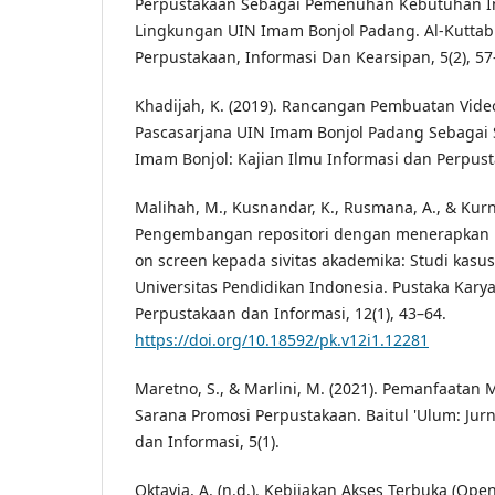
Perpustakaan Sebagai Pemenuhan Kebutuhan In
Lingkungan UIN Imam Bonjol Padang. Al-Kuttab:
Perpustakaan, Informasi Dan Kearsipan, 5(2), 57
Khadijah, K. (2019). Rancangan Pembuatan Vide
Pascasarjana UIN Imam Bonjol Padang Sebagai S
Imam Bonjol: Kajian Ilmu Informasi dan Perpusta
Malihah, M., Kusnandar, K., Rusmana, A., & Kurni
Pengembangan repositori dengan menerapkan l
on screen kepada sivitas akademika: Studi kasu
Universitas Pendidikan Indonesia. Pustaka Karya 
Perpustakaan dan Informasi, 12(1), 43–64.
https://doi.org/10.18592/pk.v12i1.12281
Maretno, S., & Marlini, M. (2021). Pemanfaatan 
Sarana Promosi Perpustakaan. Baitul 'Ulum: Jur
dan Informasi, 5(1).
Oktavia, A. (n.d.). Kebijakan Akses Terbuka (Op