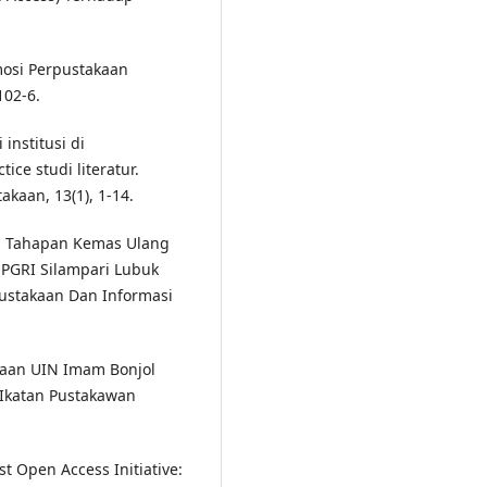
romosi Perpustakaan
102-6.
 institusi di
ice studi literatur.
akaan, 13(1), 1-14.
Dan Tahapan Kemas Ulang
 PGRI Silampari Lubuk
pustakaan Dan Informasi
akaan UIN Imam Bonjol
(Ikatan Pustakawan
t Open Access Initiative: