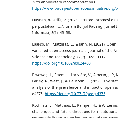
20th anniversary recommendations.
https://www.budapestopenaccessinitiative.org/b
Husnah, & Latifa, R. (2023). Strategi promosi
perpustakaan UIN Imam Bonjol Padang. Jurnal 
Informasi, 8(1), 45–58.
Laakso, M., Matthias, L., & Jahn, N. (2021). Open 
vanished open access journals. Journal of the As
Science and Technology, 72(9), 1099–1112.
https://doi.org/10.1002/asi.24460
Piwowar, H., Priem, J., Larivière, V., Alperin, J. P.,
Farley, A., West, J., & Haustein, S. (2018). The sta
analysis of the prevalence and impact of open acc
e4375.
https://doi.org/10.7717/peerj.4375
Rothfritz, L., Matthias, L., Pampel, H., & Wrzesins
challenges and future directions for institutional
systematic literature review. Journal of the Asso