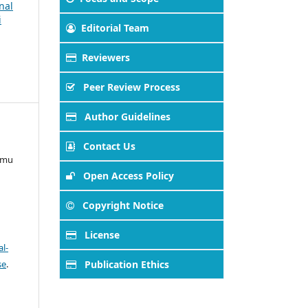
rnal
i
Editorial Team
Reviewers
Peer Review Process
Author Guidelines
Contact Us
Ilmu
Open Access Policy
Copyright Notice
License
l-
se
.
Publication Ethics