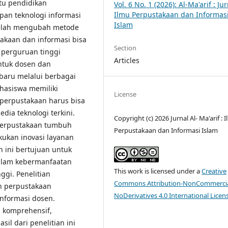
itu pendidikan
Vol. 6 No. 1 (2026): Al-Ma'arif : Ju
Ilmu Perpustakaan dan Informas
pan teknologi informasi
Islam
 telah mengubah metode
akaan dan informasi bisa
Section
 perguruan tinggi
Articles
tuk dosen dan
aru melalui berbagai
hasiswa memiliki
License
perpustakaan harus bisa
a teknologi terkini.
Copyright (c) 2026 Jurnal Al- Ma'arif : 
perpustakaan tumbuh
Perpustakaan dan Informasi Islam
kukan inovasi layanan
n ini bertujuan untuk
alam kebermanfaatan
This work is licensed under a
Creative
ggi. Penelitian
Commons Attribution-NonCommercia
 perpustakaan
NoDerivatives 4.0 International Licen
nformasi dosen.
g komprehensif,
l dari penelitian ini