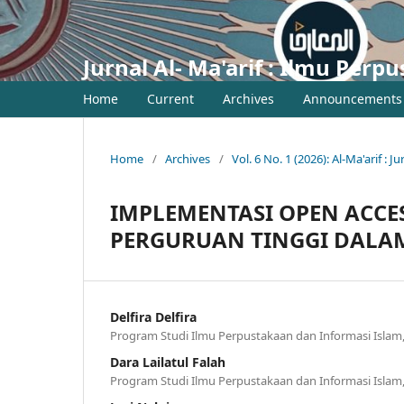
Jurnal Al- Ma'arif : Ilmu Per
Home
Current
Archives
Announcements
Home
/
Archives
/
Vol. 6 No. 1 (2026): Al-Ma'arif :
IMPLEMENTASI OPEN ACCE
PERGURUAN TINGGI DALA
Delfira Delfira
Program Studi Ilmu Perpustakaan dan Informasi Isla
Dara Lailatul Falah
Program Studi Ilmu Perpustakaan dan Informasi Isla