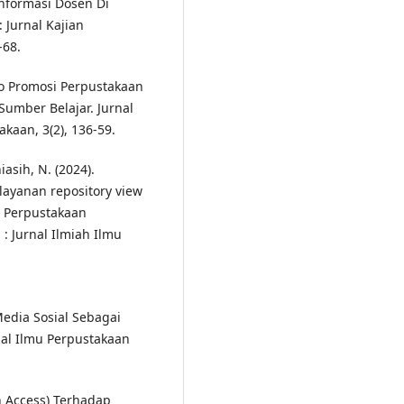
formasi Dosen Di
 Jurnal Kajian
-68.
o Promosi Perpustakaan
umber Belajar. Jurnal
kaan, 3(2), 136-59.
asih, N. (2024).
ayanan repository view
s Perpustakaan
: Jurnal Ilmiah Ilmu
Media Sosial Sebagai
nal Ilmu Perpustakaan
en Access) Terhadap