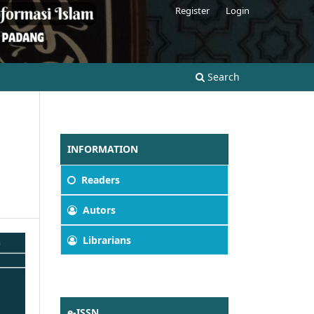
Register
Login
Search
INFORMATION
Readers
Autors
Librarians
e-ISSN