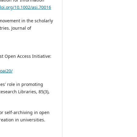
doi.org/10.1002/asi.70016
 movement in the scholarly
ries. Journal of
t Open Access Initiative:
oai20/
ies' role in promoting
search Libraries, 85(3),
or self-archiving in open
eation in universities.