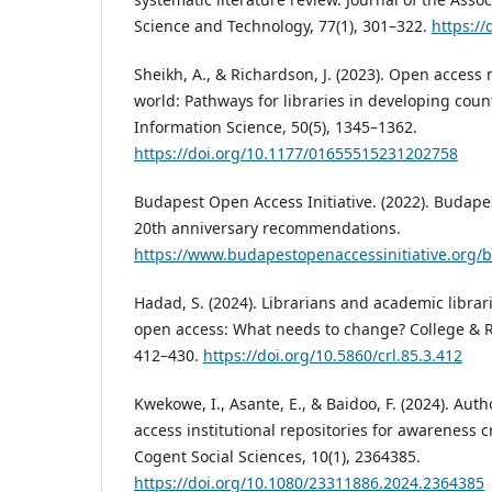
Science and Technology, 77(1), 301–322.
https://
Sheikh, A., & Richardson, J. (2023). Open access
world: Pathways for libraries in developing count
Information Science, 50(5), 1345–1362.
https://doi.org/10.1177/01655515231202758
Budapest Open Access Initiative. (2022). Budapes
20th anniversary recommendations.
https://www.budapestopenaccessinitiative.org/b
Hadad, S. (2024). Librarians and academic librar
open access: What needs to change? College & Re
412–430.
https://doi.org/10.5860/crl.85.3.412
Kwekowe, I., Asante, E., & Baidoo, F. (2024). Auth
access institutional repositories for awareness cr
Cogent Social Sciences, 10(1), 2364385.
https://doi.org/10.1080/23311886.2024.2364385