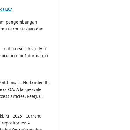
oai20/
 dalam pengembangan
Ilmu Perpustakaan dan
is not forever: A study of
sociation for Information
 Matthias, L., Norlander, B.,
te of OA: A large-scale
ess articles. PeerJ, 6,
ki, M. (2025). Current
 repositories: A
ciation for Information