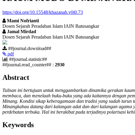
https://doi.org/10.15548/khazanah.v0i0.73
Mami Nofrianti
Dosen Sejarah Peradaban Islam IAIN Batusangkar
Jamal Mirdad
Dosen Sejarah Peradaban Islam IAIN Batusangkar
##plugins.themes.academic_pro.article.si
##journal.download##
pdf
##journal.statistic##
##journal.read_counter## :
2930
##plugins.themes.academic_pro.article.ma
Abstract
Tulisan ini bertujuan untuk menggambarkan dinamika gerakan kaum 
membaca, dan menelaah buku-buku yang ada kaitannya dengan pem
Minang. Kondisi sikap keberagamaan dan tradisi yang sudah turun
Minangkabau datang dari kalangan adat dan dari kalangan agama ya
perdebatan terbuka. Hal ini berakibat pada terjadinya polarisasi 
Keywords