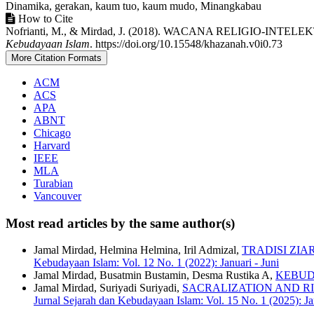
Dinamika, gerakan, kaum tuo, kaum mudo, Minangkabau
##plugins.themes.academic_pro.article.det
How to Cite
Nofrianti, M., & Mirdad, J. (2018). WACANA RELIGI
Kebudayaan Islam
. https://doi.org/10.15548/khazanah.v0i0.73
More Citation Formats
ACM
ACS
APA
ABNT
Chicago
Harvard
IEEE
MLA
Turabian
Vancouver
Most read articles by the same author(s)
Jamal Mirdad, Helmina Helmina, Iril Admizal,
TRADISI ZI
Kebudayaan Islam: Vol. 12 No. 1 (2022): Januari - Juni
Jamal Mirdad, Busatmin Bustamin, Desma Rustika A,
KEBUD
Jamal Mirdad, Suriyadi Suriyadi,
SACRALIZATION AND RI
Jurnal Sejarah dan Kebudayaan Islam: Vol. 15 No. 1 (2025): Ja