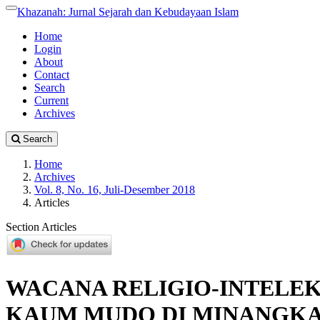
##plugins.themes.academic_pro.accessible_menu.label##
Khazanah: Jurnal Sejarah dan Kebudayaan Islam
Toggle
navigation
##plugins.themes.academic_pro.accessible_menu.main_naviga
Home
##plugins.themes.academic_pro.accessible_menu.main_conten
Login
##plugins.themes.academic_pro.accessible_menu.sidebar##
About
Contact
Search
Current
Archives
Search
Home
Archives
Vol. 8, No. 16, Juli-Desember 2018
Articles
Section Articles
WACANA RELIGIO-INTELEK
KAUM MUDO DI MINANGK