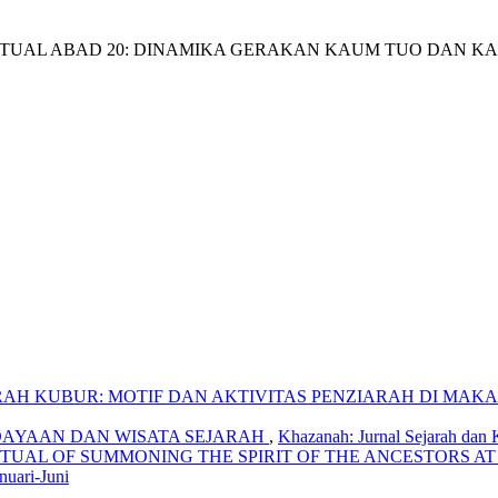
ails##
O-INTELEKTUAL ABAD 20: DINAMIKA GERAKAN KAUM TUO DA
ARAH KUBUR: MOTIF DAN AKTIVITAS PENZIARAH DI MA
AYAAN DAN WISATA SEJARAH
,
Khazanah: Jurnal Sejarah dan 
TUAL OF SUMMONING THE SPIRIT OF THE ANCESTORS A
nuari-Juni