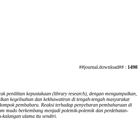
##journal.download## :
1498
k penilitian kepustakaan (library research), dengan mengumpulkan,
n kegelisahan dan kekhawatiran di tengah-tengah masyarakat
 kelompok pembaharu. Reaksi terhadap penyebaran pembaharuan di
kaum mudo berkembang menjadi polemik-polemik dan perdebatan-
-kalangan ulama itu sendiri.