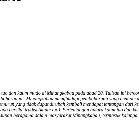
debar##
in##
tuo dan kaum mudo di Minangkabau pada abad 20. Tulisan ini bercora
bahasan ini. Minangkabau menghadapi pembaharuan yang memunculka
 temurun yang tidak dapat dirubah kembali mendapat tantangan dari
ng bersifat tradisi (kaum tuo). Pertentangan antara kaum tuo dan 
kehidupan beragama dalam masyarakat Minangkabau, termasuk kalangan