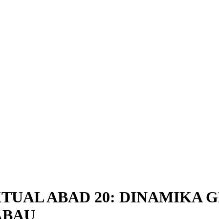
tion##
t##
TUAL ABAD 20: DINAMIKA
ABAU