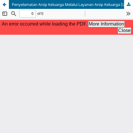
Penyelamatan Arsip Keluarga Melalui Layanan Arsip Keluarga (LASIGA) Pada Kelurahan Kwitang Jakarta