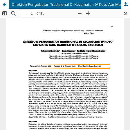
Direktori Pengobatan Tradisional Di Kecamatan IV Koto Aur Malintang Kabupaten Padang Pariaman