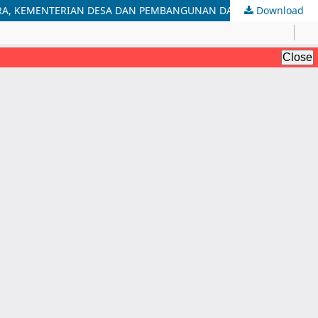
Download
ANALISIS PENGELOLAAN ARSIP INAKTIF TERHADAP TEMU KEMBALI ARSIP DI PUSAT PELATIHAN PEGAWAI APARATUR SIPIL NEGARA, KEMENTERIAN DESA DAN PEMBANGUNAN DAERAH TERTINGGAL